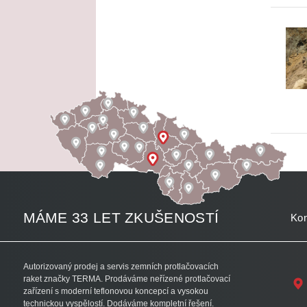
MÁME 33 LET ZKUŠENOSTÍ
Kon
Autorizovaný prodej a servis zemních protlačovacích
raket značky TERMA. Prodáváme neřízené protlačovací
zařízení s moderní teflonovou koncepcí a vysokou
technickou vyspělostí. Dodáváme kompletní řešení.