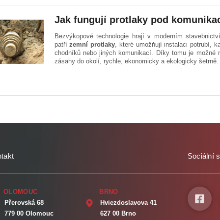
Jak fungují protlaky pod komunikac
Bezvýkopové technologie hrají v moderním stavebnictví s
patří
zemní protlaky
, které umožňují instalaci potrubí, 
chodníků nebo jiných komunikací. Díky tomu je možné re
zásahy do okolí, rychle, ekonomicky a ekologicky šetrně.
takt
Sociální s
OLOMOUC
BRNO
Přerovská 68
Hviezdoslavova 41
779 00 Olomouc
627 00 Brno