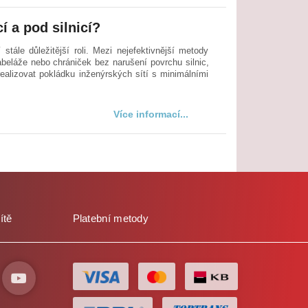
í a pod silnicí?
tále důležitější roli. Mezi nejefektivnější metody
kabeláže nebo chrániček bez narušení povrchu silnic,
alizovat pokládku inženýrských sítí s minimálními
Více informací...
ítě
Platební metody