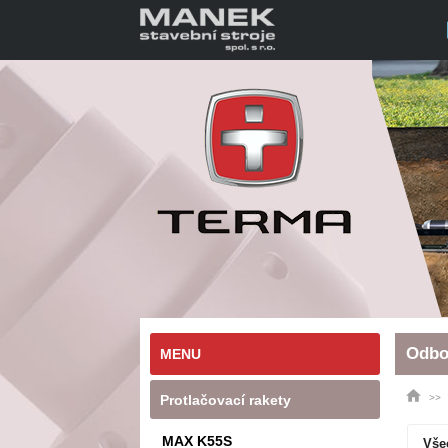
Odbo
MENU
Protlačovací rakety
MAX K55S
Vše