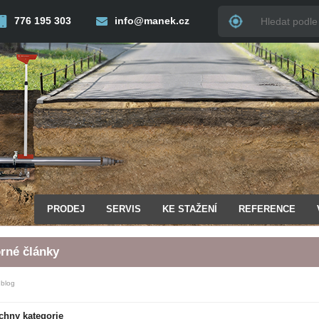
776 195 303
info@manek.cz
PRODEJ
SERVIS
KE STAŽENÍ
REFERENCE
rné články
blog
chny kategorie