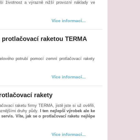
lší životnost a výrazně nižší provozní náklady ve
Více informací...
 protlačovací raketou TERMA
elového potrubí pomocí zemní protlačovací rakety
Více informací...
rotlačovací rakety
čovací raketu firmy TERMA, jistě jste si už ověřili,
různějšími druhy půdy.
I ten nejlepší výrobek ale ke
rvis. Víte, jak se o protlačovací raketu nejlépe
Více informací...