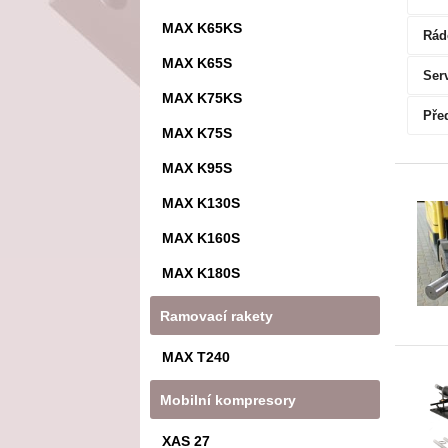
MAX K65KS
Rádc
MAX K65S
Ser
MAX K75KS
Pře
MAX K75S
MAX K95S
MAX K130S
MAX K160S
MAX K180S
Ramovací rakety
MAX T240
Mobilní kompresory
XAS 27