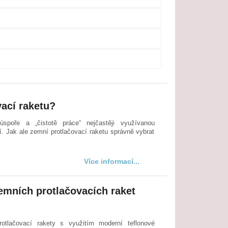
ací raketu?
spoře a „čistotě práce“ nejčastěji využívanou
í. Jak ale zemní protlačovací raketu správně vybrat
Více informací...
emních protlačovacích raket
tlačovací rakety s využitím moderní teflonové