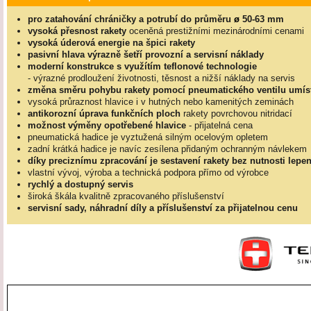
pro zatahování chráničky a potrubí do průměru
ø
50-63 mm
vysoká přesnost rakety
oceněná prestižními mezinárodními cenami
vysoká úderová energie na špici rakety
pasivní hlava výrazně šetří provozní a servisní náklady
moderní konstrukce s využítím teflonové technologie
- výrazné prodloužení životnosti, těsnost a nižší náklady na servis
změna směru pohybu rakety pomocí pneumatického ventilu umíst
vysoká průraznost hlavice i v hutných nebo kamenitých zeminách
antikorozní úprava funkčních ploch
rakety povrchovou nitridací
možnost výměny opotřebené hlavice
- přijatelná cena
pneumatická hadice je vyztužená silným ocelovým opletem
zadní krátká hadice je navíc zesílena přidaným ochranným návlekem
díky preciznímu zpracování je sestavení rakety
bez nutnosti lepe
vlastní vývoj, výroba a technická podpora přímo od výrobce
rychlý a dostupný servis
široká škála kvalitně zpracovaného příslušenství
servisní sady, náhradní díly a příslušenství za přijatelnou cenu