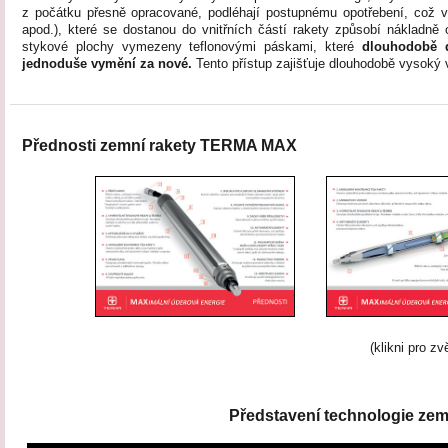
z počátku přesně opracované, podléhají postupnému opotřebení, což ve
apod.), které se dostanou do vnitřních částí rakety způsobí nákladně o
stykové plochy vymezeny teflonovými páskami, které
dlouhodobě d
jednoduše vymění za nové.
Tento přístup zajišťuje dlouhodobě vysoký 
Přednosti zemní rakety TERMA MAX
(klikni pro zv
Představení technologie ze