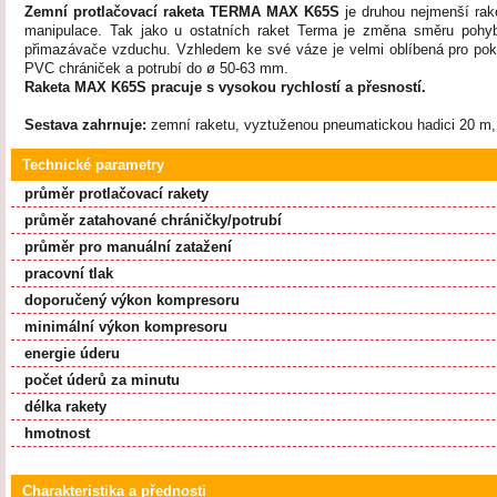
Zemní protlačovací raketa TERMA MAX K65S
je druhou nejmenší rak
manipulace. Tak jako u ostatních raket Terma je změna směru pohy
přimazávače vzduchu. Vzhledem ke své váze je velmi oblíbená pro pok
PVC chrániček a potrubí do
ø
50-63 mm.
Raketa MAX K65S pracuje s vysokou rychlostí a přesností.
Sestava zahrnuje:
zemní raketu, vyztuženou pneumatickou hadici 20 m, o
Technické parametry
průměr protlačovací rakety
průměr zatahované chráničky/potrubí
průměr pro manuální zatažení
pracovní tlak
doporučený výkon kompresoru
minimální výkon kompresoru
energie úderu
počet úderů za minutu
délka rakety
hmotnost
Charakteristika a přednosti