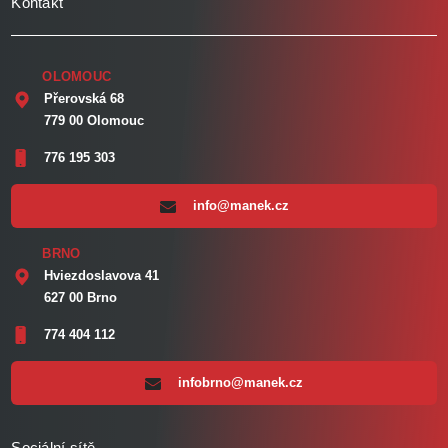
Kontakt
OLOMOUC
Přerovská 68
779 00 Olomouc
776 195 303
info@manek.cz
BRNO
Hviezdoslavova 41
627 00 Brno
774 404 112
infobrno@manek.cz
Sociální sítě