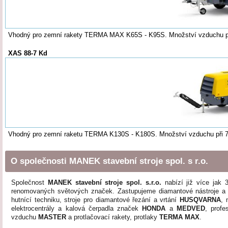
Vhodný pro zemní rakety TERMA MAX K65S - K95S. Množství vzduchu p
XAS 88-7 Kd
Vhodný pro zemní raketu TERMA K130S - K180S. Množství vzduchu při 
O společnosti MANEK stavební stroje spol. s r.o.
Společnost
MANEK stavební stroje spol. s.r.o.
nabízí již více jak 3
renomovaných světových značek. Zastupujeme
diamantové nástroje
a 
hutnící techniku, stroje pro diamantové řezání a vrtání
HUSQVARNA
, 
elektrocentrály
a kalová čerpadla značek
HONDA
a
MEDVED
, profe
vzduchu
MASTER
a
protlačovací rakety
, protlaky
TERMA MAX
.