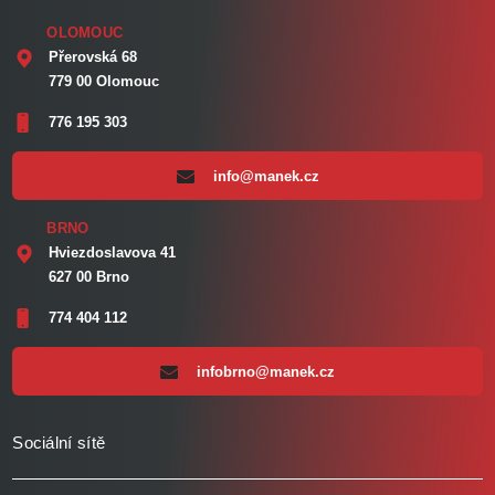
OLOMOUC
Přerovská 68
779 00 Olomouc
776 195 303
info@manek.cz
BRNO
Hviezdoslavova 41
627 00 Brno
774 404 112
infobrno@manek.cz
Sociální sítě