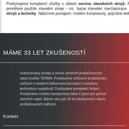
Poskytujeme komplexní služby v oblasti
servisu stavebních strojů.
prověřené použité stavební stroje - viz. bazar stavební mechanizace
strojů
a techniky
. Nabízíme
pronájem
: mobilní kompresory, pojízdné
ele
MÁME 33 LET ZKUŠENOSTÍ
Autorizovaný prodej a servis zemních protlačovacích
raket značky TERMA. Prodáváme neřízené protlačovací
zařízení s moderní teflonovou koncepcí a vysokou
technickou vyspělostí. Dodáváme kompletní řešení.
Prodáváme mobilní kompresory Atlas Copco pro pohon
zemních raket. Máme více jak 30 let zkušeností v oboru
protlačovacích zařízení.
Kontakt