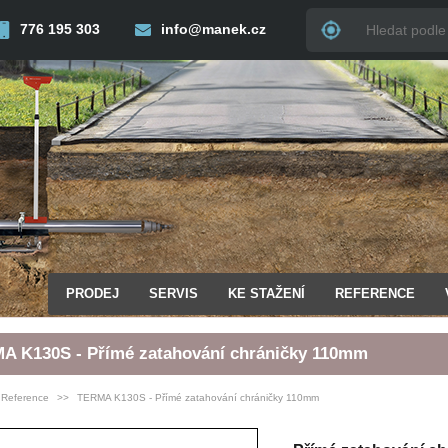
776 195 303
info@manek.cz
PRODEJ
SERVIS
KE STAŽENÍ
REFERENCE
A K130S - Přímé zatahování chráničky 110mm
Reference
TERMA K130S - Přímé zatahování chráničky 110mm