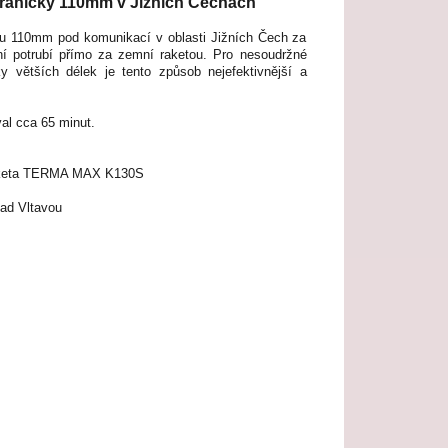
hráničky 110mm v Jižních Čechách
ěru 110mm pod komunikací v oblasti Jižních Čech za
ní potrubí přímo za zemní raketou. Pro nesoudržné
ky větších délek je tento způsob nejefektivnější a
val cca 65 minut.
keta
TERMA MAX K130S
ad Vltavou