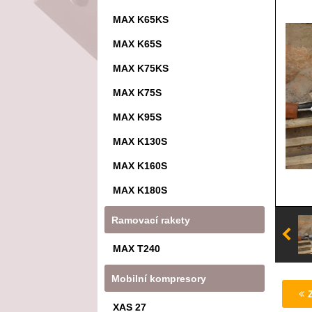
MAX K65KS
MAX K65S
MAX K75KS
MAX K75S
MAX K95S
MAX K130S
MAX K160S
MAX K180S
Ramovací rakety
MAX T240
Mobilní kompresory
XAS 27