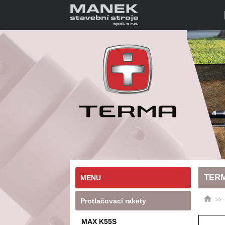
TERM
MENU
Protlačovací rakety
MAX K55S