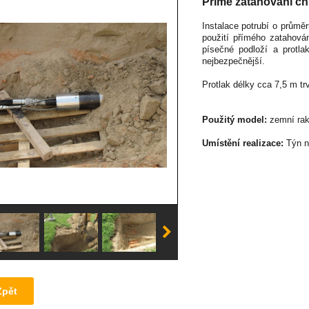
Přímé zatahování c
Instalace potrubí o prům
použití přímého zatahová
písečné podloží a protla
nejbezpečnější.
Protlak délky cca 7,5 m tr
Použitý model:
zemní ra
Umístění realizace:
Týn n
Zpět